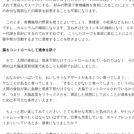
入れて煮込んでスープにする。 好みの野菜で食物繊維を食前にとることにより、
の余分な脂肪などの吸収を妨害することも可能になります。
このとき、有機栽培の野菜を使うとよいでしょう。青梗菜、小松菜などもおい
ですし、カルシウムの補給になります。玉ねぎはビタミンＢ1の補給になり、エネ
ー代謝を良好にするのでおすすめです。 こうしたスープを食前に飲むことにより
腹中枢が活動するまでに過食することを防ぎましょう。
脳をコントロールして過食を防ぐ
さて、人間の食欲は、視床下部だけでコントロールされているのではなく、そ
締めは大脳皮質前頭葉であることも前節でお話ししました。
「おなかがいっぱいでも、おいしそうなデザートがあるとつい食べてしまう」、
ヤなことがあると食べてしまう」、「することがないと食べてしまう」というの
人間の食欲が単に血糖と視床下部だけでなく、大脳でコントロールされているか
す。つまり、大脳皮質をリラックスさせ、満足した状態にしておくことが過食を
ために不可欠な条件といえます。
ちょっと思い返してみてください。とても幸せな充実した気分のとき、やたら
シャムシャ食べたくはならないはずです。仕事も充実している、ボーイフレンド
うまくいっているとき、過食になりましたか？