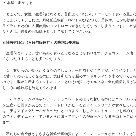
・ 本屋に出かける
ところで、女性は生理前になると、普段より20ないし30パーセント食べる量が
てしまいます。これは、月経前症候群（PMS）のひとつで、黄体ホルモンの影響
ライラするために大脳皮質のコントロールがきかなくなってしまうのです。この
なときは、過食の行動修正を心して試してくださいね。
女性特有PMS（月経前症候群）の時期は要注意
生理前というと、甘いものが食べたくなることがあります。チョコレートが食
くなったりすることも多いでしょう。
なぜ甘いものが食べたくなるのでしょう。生理前もそうですが、イライラした
に甘いものがほしくなるのは、実は私たちが脳のエンドルフィンを求めているか
のです。脳が生産するエンドルフィンという物質にはモルヒネに似た鎮痛効果が
り、心の解放感を与えてくれます。
アイスクリームやキャンデー、チョコレートのような甘いものにはエンドルフ
を生産する働きがあるのです。ストレスがたまるとアイスクリームが食べたくな
は、実はアイスクリームが食べたいというより、むしろエンドルフィンを求めて
のです。デイエットしているときに限って甘いものが食べたくなる理由もそこに
ます。
私たちの食欲はさまざまな神経伝達物質によってコントロールされていますが