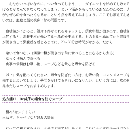
「おなかいっぱいなのに、つい食べてしまう」、「ダイエットを始めても数カ
けるとがまんできなくなってしまう」という悩みをもっているあなたのために、
がなぜものを食べたくなるか、という点を考えてみましょう。ここでおぼえてお
いのは、血糖と脳の視床下部の問題です。
血糖値が下がると、視床下部がそれをキャッチし、摂食中枢が働き出す。血糖
上昇すると、満腹中枢が働いて食べるのを中止する。ものを食べ始めてから満腹
が働き出して満腹感を感じるまでに、20～30分は時間がかかる。だから
・急いで食べない（満腹中枢が働き出す前に食べることになるから太る）
・ゆっくり噛んで食べる
・食事の最初はお吸い物、スープなどを飲むと過食を防げる
以上に気を配ってください。過食を防ぎたい方は、お吸い物、コンソメスープ
備するとよいでしょう。手間をかけてもきれいになりたい、という方には、次の
昆布だしスープをおすすめします。
処方箋17 Dr.純子の過食を防ぐスープ
・昆布5センチくらい
玉ねぎ、キャベツなど好みの野菜
なべに昆布と水を入れ、20分ほど煮てだしをとり、これに玉ねぎやキャベツな