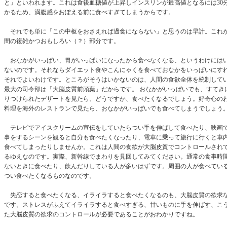
と」といわれます。これは食後血糖値が上昇しインスリンが最高値となるには30
かるため、満腹感をおぽえる前に食べすぎてしまうからです。
それでも単に「この中枢をおさえれば過食にならない」と思うのは早計。これ
間の複雑かつおもしろい（？）部分です。
おなかがいっぱい、胃がいっぱいになったから食べなくなる、というわけには
ないのです。それならダイエット食やこんにゃくを食べておなかをいっぱいにす
それでよいわけです。ところがそうはいかないのは、人間の食欲全体を統制して
最大の司令部は「大脳皮質前頭葉」だからです。 おなかがいっぱいでも、すてき
りつけられたデザートを見たら、どうですか、食べたくなるでしょう。好奇心の
料理を海外のレストランで見たら、おなかがいっぱいでも食べてしまうでしょう
テレビでアイスクリームの宣伝をしていたらつい手を伸ばして食べたり、映画
事をするシーンを観ると自分も食べたくなったり、電車に乗って旅行に行くと車
食べてしまったりしませんか。これは人間の食欲が大脳皮質でコントロールされ
るゆえなのです。実際、新幹線でまわりを見回してみてください。通常の食事時
ないときに食べたり、飲んだりしている人が多いはずです。周囲の人が食べてい
つい食べたくなるものなのです。
失恋すると食べたくなる、イライラすると食べたくなるのも、大脳皮質の欲求
です。ストレスがふえてイライラすると食べすぎる、甘いものに手を伸ばす、こ
た大脳皮質の欲求のコントロールが必要であることがおわかりですね。