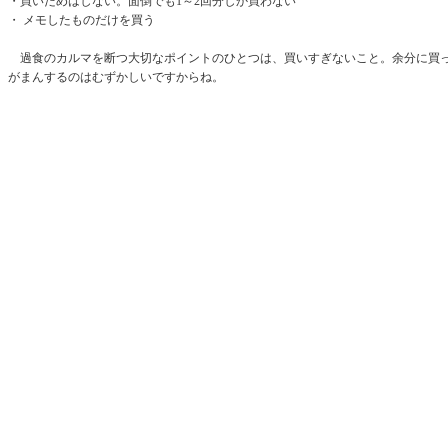
・買いだめはしない。面倒でも1～2回分しか買わない
・ メモしたものだけを買う
過食のカルマを断つ大切なポイントのひとつは、買いすぎないこと。余分に買
がまんするのはむずかしいですからね。