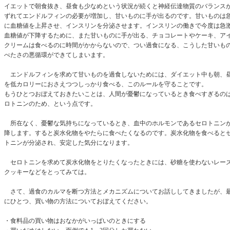
イエットで朝食抜き、昼食も少なめという状況が続くと神経伝達物質のバランス
ずれてエンドルフィンの必要が増加し、甘いものに手が出るのです。甘いものは
に血糖値を上昇させ、インスリンを分泌させます。インスリンの働きで今度は急
血糖値が下降するために、また甘いものに手が出る、チョコレートやケーキ、ア
クリームは食べるのに時間がかからないので、つい過食になる、こうした甘いも
べたさの悪循環ができてしまいます。
エンドルフィンを求めて甘いものを過食しないためには、ダイエット中も朝、
を低カロリーにおさえつつしっかり食べる、このルールを守ることです。
もうひとつおぼえておきたいことは、人間が憂鬱になっているとき食べすぎるの
ロトニンのため、という点です。
所在なく、憂鬱な気持ちになっているとき、血中のホルモンであるセロトニン
降します。すると炭水化物をやたらに食べたくなるのです。炭水化物を食べると
トニンが分泌され、安定した気分になります。
セロトニンを求めて炭水化物をとりたくなったときには、砂糖を使わないレー
クッキーなどをとってみては。
さて、過食のカルマを断つ方法とメカニズムについてお話ししてきましたが、
にひとつ、買い物の方法についておぼえてください。
・食料品の買い物はおなかがいっぱいのときにする