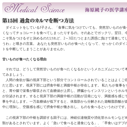
ダイエットをしているJ子さん、「食事に気をつけていても、突然甘いものが食
くなってチョコレートを食べてしまったりするの。そのあとでガックリ。翌日、
こそ気をつけるぞと決めるのだけれど、2～3日たつとまた誘惑に負けて過食して
うわ」と嘆きの言葉。 あなたも突然甘いものが食べたくなって、せっかくのダイ
トを中断してしまうことがありませんか。
甘いものが食べたくなる理由
それでは、どうして突然甘いものが食べたくなるかというメカニズムについて
てみましょう。
人間の食欲が脳の視床下部という部分でコントロールされていることはよくご
だと思います。視床下部には摂食中枢と満腹中枢が存在します。 私たちが食事を
と、胃や腸で栄養が吸収されて血糖値が上昇し、膵臓からインスリンというホル
が分泌されます。すると視床下部の満腹中枢の活動が活発になり、満腹感を感じ
事を中止します。一万血糖値が低下すると、体脂肪から分解された遊離脂肪酸が
中に増加し、空腹感を感じて摂食中枢が働き出し、ものを食べるというわけです
この視床下部の中枢を調節する因子には、神経伝達物質や消化管ホルモンなど4
類があるとされています。よく「急いで食べると過食になる」、「早食いはデブ