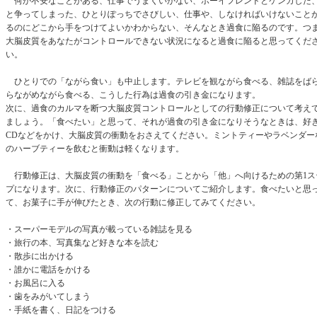
何か不安なことがある、仕事でうまくいかない、ボーイフレンドとケンカした
と争ってしまった、ひとりぽっちでさびしい、仕事や、しなければいけないこと
るのにどこから手をつけてよいかわからない、そんなとき過食に陥るのです。つ
大脳皮質をあなたがコントロールできない状況になると過食に陥ると思ってくだ
い。
ひとりでの「ながら食い」も中止します。テレビを観ながら食べる、雑誌をば
らながめながら食べる、こうした行為は過食の引き金になります。
次に、過食のカルマを断つ大脳皮質コントロールとしての行動修正について考え
ましょう。「食べたい」と思って、それが過食の引き金になりそうなときは、好
CDなどをかけ、大脳皮質の衝動をおさえてください。ミントティーやラベンダー
のハーブティーを飲むと衝動は軽くなります。
行動修正は、大脳皮質の衝動を「食べる」ことから「他」へ向けるための第1ス
プになります。次に、行動修正のパターンについてご紹介します。食べたいと思
て、お菓子に手が伸びたとき、次の行動に修正してみてください。
・スーパーモデルの写真が載っている雑誌を見る
・旅行の本、写真集など好きな本を読む
・散歩に出かける
・誰かに電話をかける
・お風呂に入る
・歯をみがいてしまう
・手紙を書く、日記をつける